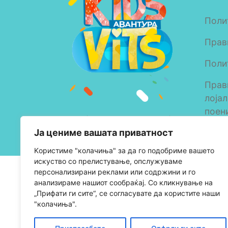
Поли
Прав
Поли
Прав
лоја
поен
Copyright © 2023 Alkaloid
Ја цениме вашата приватност
AD Skopje
Kористиме "колачиња" за да го подобриме вашето
искуство со прелистување, опслужуваме
персонализирани реклами или содржини и го
анализираме нашиот сообраќај. Со кликнување на
„Прифати ги сите“, се согласувате да користите наши
"колачиња".