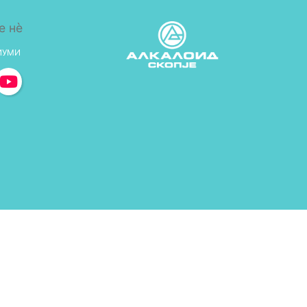
е нè
ИУМИ