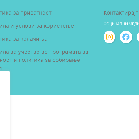
тика за приватност
Контактирајт
СОЦИЈАЛНИ МЕД
ила и услови за користење
тика за колачиња
ила за учество во програмата за
лност и политика за собирање
и