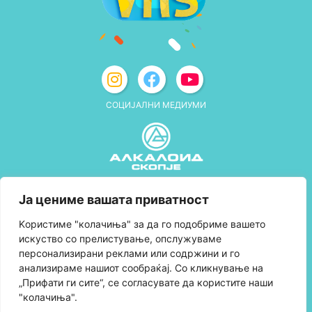
СОЦИЈАЛНИ МЕДИУМИ
Политика за приватност
Ја цениме вашата приватност
Правила и услови за користење
Kористиме "колачиња" за да го подобриме вашето
искуство со прелистување, опслужуваме
Политика за колачиња
персонализирани реклами или содржини и го
анализираме нашиот сообраќај. Со кликнување на
Правила за учество во програмата за
„Прифати ги сите“, се согласувате да користите наши
лојалност и политика за собирање поени
"колачиња".