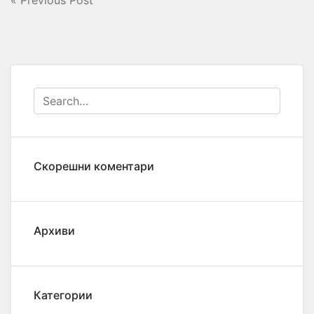
Навигација
« Previous Post
на
напис
Скорешни коментари
Архиви
Категории