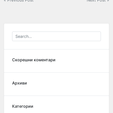
Навигација
« Previous Post
Next Post »
на
напис
Скорешни коментари
Архиви
Категории