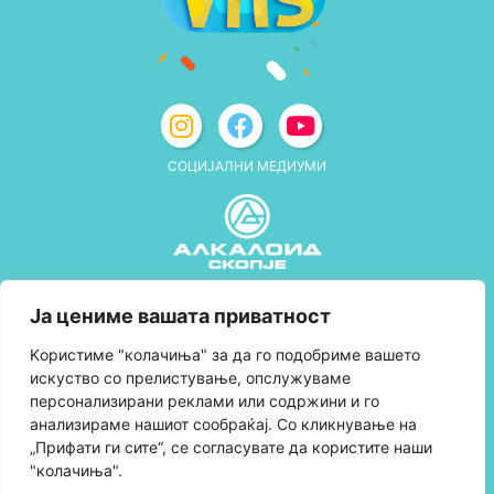
СОЦИЈАЛНИ МЕДИУМИ
Политика за приватност
Ја цениме вашата приватност
Правила и услови за користење
Kористиме "колачиња" за да го подобриме вашето
искуство со прелистување, опслужуваме
Политика за колачиња
персонализирани реклами или содржини и го
анализираме нашиот сообраќај. Со кликнување на
Правила за учество во програмата за
„Прифати ги сите“, се согласувате да користите наши
лојалност и политика за собирање поени
"колачиња".