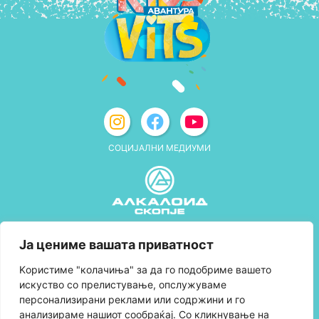
СОЦИЈАЛНИ МЕДИУМИ
Политика за приватност
Ја цениме вашата приватност
Правила и услови за користење
Kористиме "колачиња" за да го подобриме вашето
искуство со прелистување, опслужуваме
Политика за колачиња
персонализирани реклами или содржини и го
анализираме нашиот сообраќај. Со кликнување на