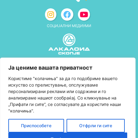
СОЦИЈАЛНИ МЕДИУМИ
Политика за приватност
Ја цениме вашата приватност
Правила и услови за користење
Kористиме "колачиња" за да го подобриме вашето
искуство со прелистување, опслужуваме
Политика за колачиња
персонализирани реклами или содржини и го
анализираме нашиот сообраќај. Со кликнување на
Правила за учество во програмата за
„Прифати ги сите“, се согласувате да користите наши
лојалност и политика за собирање поени
"колачиња".
Контактирајте нè
Приспособете
Отфрли ги сите