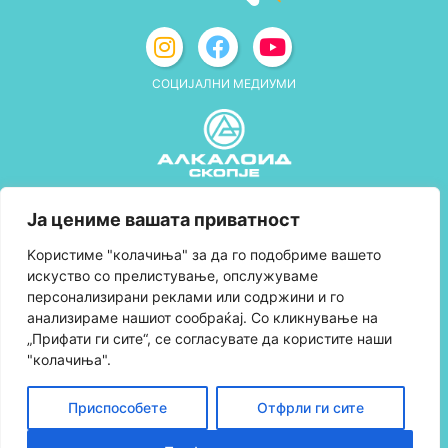
СОЦИЈАЛНИ МЕДИУМИ
Политика за приватност
Ја цениме вашата приватност
Правила и услови за користење
Kористиме "колачиња" за да го подобриме вашето
искуство со прелистување, опслужуваме
Политика за колачиња
персонализирани реклами или содржини и го
анализираме нашиот сообраќај. Со кликнување на
Правила за учество во програмата за
„Прифати ги сите“, се согласувате да користите наши
лојалност и политика за собирање поени
"колачиња".
Контактирајте нè
Приспособете
Отфрли ги сите