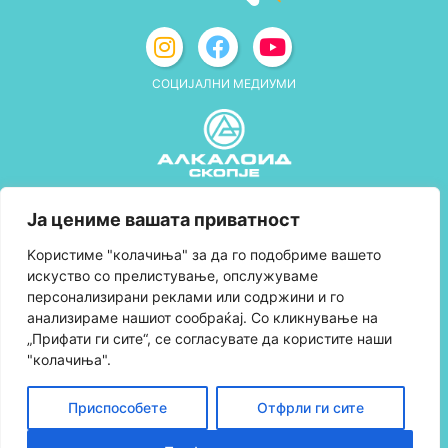
СОЦИЈАЛНИ МЕДИУМИ
Политика за приватност
Ја цениме вашата приватност
Правила и услови за користење
Kористиме "колачиња" за да го подобриме вашето
искуство со прелистување, опслужуваме
Политика за колачиња
персонализирани реклами или содржини и го
анализираме нашиот сообраќај. Со кликнување на
Правила за учество во програмата за
„Прифати ги сите“, се согласувате да користите наши
лојалност и политика за собирање поени
"колачиња".
Контактирајте нè
Приспособете
Отфрли ги сите